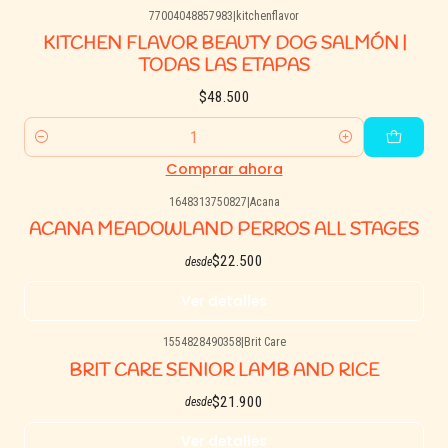
77004048857983
|
kitchenflavor
KITCHEN FLAVOR BEAUTY DOG SALMÓN |
TODAS LAS ETAPAS
$48.500
Cantidad
Comprar ahora
1648313750827
|
Acana
Agotado
ACANA MEADOWLAND PERROS ALL STAGES
$22.500
desde
Ver detalles
1554828490358
|
Brit Care
Agotado
BRIT CARE SENIOR LAMB AND RICE
$21.900
desde
Ver detalles