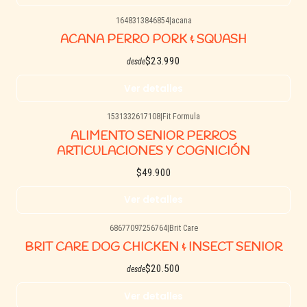
1648313846854
|
acana
Agotado
ACANA PERRO PORK & SQUASH
$23.990
desde
Ver detalles
1531332617108
|
Fit Formula
Agotado
ALIMENTO SENIOR PERROS
ARTICULACIONES Y COGNICIÓN
$49.900
Ver detalles
68677097256764
|
Brit Care
Agotado
BRIT CARE DOG CHICKEN & INSECT SENIOR
$20.500
desde
Ver detalles