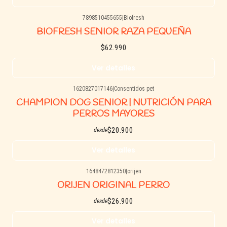
7898510455655
|
Biofresh
Agotado
BIOFRESH SENIOR RAZA PEQUEÑA
$62.990
Ver detalles
1620827017146
|
Consentidos pet
Agotado
CHAMPION DOG SENIOR | NUTRICIÓN PARA
PERROS MAYORES
$20.900
desde
Ver detalles
1648472812350
|
orijen
Agotado
ORIJEN ORIGINAL PERRO
$26.900
desde
Ver detalles