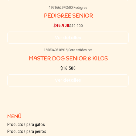
1991662970500
|
Pedigree
-6% OFF
PEDIGREE SENIOR
Agotado
$46.900
$49.900
Ver detalles
1658349518916
|
Consentidos pet
Agotado
MASTER DOG SENIOR 8 KILOS
$16.500
Ver detalles
MENÚ
Productos para gatos
Productos para perros