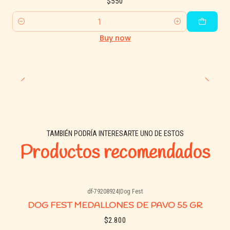
$550
pequeños. ¡El aliado perfecto para premiar sus mejores
momentos! 🐾💕
Quantity
Buy now
TAMBIÉN PODRÍA INTERESARTE UNO DE ESTOS
Productos recomendados
df-79208924
|
Dog Fest
Agotado
DOG FEST MEDALLONES DE PAVO 55 GR
$2.800