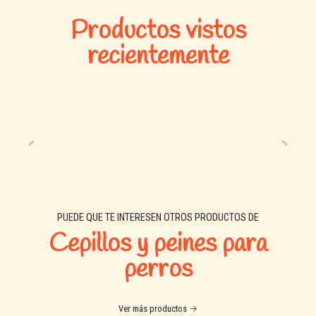
Productos vistos
Opciones del producto: Según el tamaño de tu consentido hay
recientemente
un tamaño ideal de furminator para hacer más eficiente el
proceso de cepillado
PUEDE QUE TE INTERESEN OTROS PRODUCTOS DE
Cepillos y peines para
perros
Ver más productos