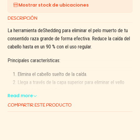
Mostrar stock de ubicaciones
DESCRIPCIÓN
La herramienta deShedding para eliminar el pelo muerto de tu
consentido raza grande de forma efectiva. Reduce la caída del
cabello hasta en un 90 % con el uso regular.
Principales características:
Elimina el cabello suelto de la caída.
Llega a través de la capa superior para eliminar el vello
suelto de la capa inferior.
Read more
Mango ergonómico para mayor comodidad y facilidad de
COMPARTIR ESTE PRODUCTO
uso
Borde curvo: sigue cómodamente la forma natural de la
mascota
Botón FURejector® para liberar rápida y fácilmente el
cabello recogido