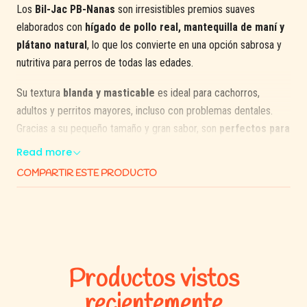
Los
Bil-Jac PB-Nanas
son irresistibles premios suaves
elaborados con
hígado de pollo real, mantequilla de maní y
plátano natural
, lo que los convierte en una opción sabrosa y
nutritiva para perros de todas las edades.
Su textura
blanda y masticable
es ideal para cachorros,
adultos y perritos mayores, incluso con problemas dentales.
Gracias a su pequeño tamaño y gran sabor, son
perfectos para
el entrenamiento
y para reforzar comportamientos positivos.
Read more
COMPARTIR ESTE PRODUCTO
Además, estos snacks no contienen gluten ni soya, lo que los
hace seguros para perros con sensibilidades alimentarias. ¡Un
snack saludable que los perros aman desde el primer mordisco!
✅ Beneficios clave:
Productos vistos
🐾
Elaborados con hígado de pollo real
como primer
recientemente