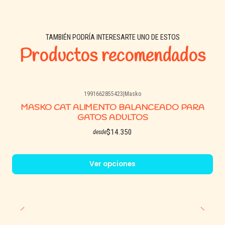
⚠️ Importante
Mantener en un lugar fresco y seco.
TAMBIÉN PODRÍA INTERESARTE UNO DE ESTOS
Cerrar bien el envase después de cada uso.
Productos recomendados
📊 Especificaciones
1991662855423
|
Masko
Tipo: Alimento seco para gatos
MASKO CAT ALIMENTO BALANCEADO PARA
GATOS ADULTOS
Etapa: Adulto (uso general)
Origen: Argentina
$14.350
desde
Uso: Alimentación diaria
Ver opciones