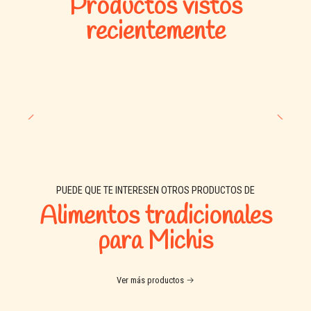
Productos vistos
Beneficios principales
recientemente
Alimento completo y balanceado para gatos adultos
Proteínas de alto valor biológico
Favorece el desarrollo y mantención muscular
Omega 3 y Omega 6 para piel sana y pelaje brillante
Con probióticos que apoyan la salud intestinal
Ayuda a fortalecer el sistema inmune
Vitaminas y minerales esenciales
Alta palatabilidad
PUEDE QUE TE INTERESEN OTROS PRODUCTOS DE
Croquetas y calidad de siempre
Alimentos tradicionales
para Michis
¿Por qué elegir Ekos Cat?
Ekos Cat ha sido desarrollado para cubrir las necesidades
Ver más productos
nutricionales de gatos adultos, proporcionando una alimentación