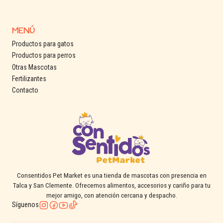
Conservar en un lugar fresco y seco
Mantener alejado de la humedad
MENÚ
Evitar el contacto directo del envase con el suelo
Productos para gatos
Mantener el envase bien cerrado después de cada uso
Productos para perros
Otras Mascotas
Fertilizantes
Tipo de mascota
Contacto
Gatos adultos
Consentidos Pet Market es una tienda de mascotas con presencia en
Talca y San Clemente. Ofrecemos alimentos, accesorios y cariño para tu
mejor amigo, con atención cercana y despacho.
Síguenos