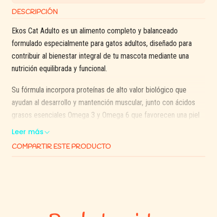
DESCRIPCIÓN
Ekos Cat Adulto es un alimento completo y balanceado
formulado especialmente para gatos adultos, diseñado para
contribuir al bienestar integral de tu mascota mediante una
nutrición equilibrada y funcional.
Su fórmula incorpora proteínas de alto valor biológico que
ayudan al desarrollo y mantención muscular, junto con ácidos
grasos esenciales Omega 3 y Omega 6 que favorecen una piel
sana y un pelaje brillante. Además, contiene probióticos que
Leer más
apoyan una adecuada función intestinal y fortalecen el sistema
COMPARTIR ESTE PRODUCTO
inmune.
Ekos Cat entrega el equilibrio ideal entre proteínas, vitaminas,
minerales y lípidos para acompañar la vida diaria de tu gato,
ayudando a mantener su energía, vitalidad y salud general.