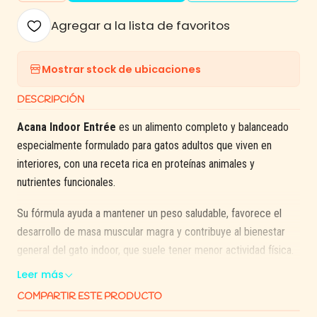
Agregar a la lista de favoritos
Mostrar stock de ubicaciones
DESCRIPCIÓN
Acana Indoor Entrée
es un alimento completo y balanceado
especialmente formulado para gatos adultos que viven en
interiores, con una receta rica en proteínas animales y
nutrientes funcionales.
Su fórmula ayuda a mantener un peso saludable, favorece el
desarrollo de masa muscular magra y contribuye al bienestar
general del gato indoor, que suele tener menor actividad física.
Leer más
Gracias a su enfoque
WholePrey™
, incorpora carne, órganos y
COMPARTIR ESTE PRODUCTO
cartílago en proporciones naturales, entregando una nutrición