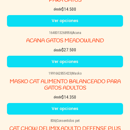
PARA GATOS
$14.500
desde
Ver opciones
1648313268956
|
Acana
ACANA GATOS MEADOWLAND
$27.500
desde
Ver opciones
1991662855423
|
Masko
MASKO CAT ALIMENTO BALANCEADO PARA
GATOS ADULTOS
$14.350
desde
Ver opciones
836
|
Consentidos pet
CAT CHOW DELIMIX ADULTO DEFENSE PLUS