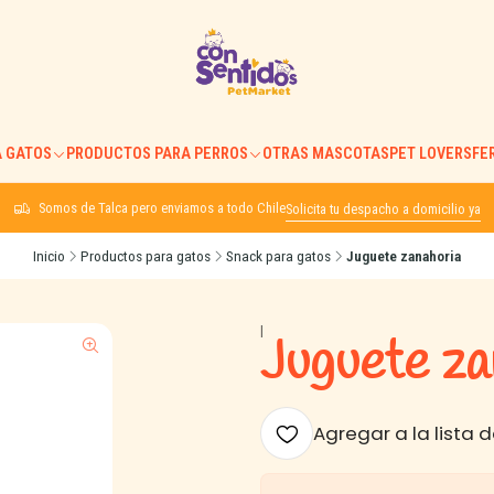
 GATOS
PRODUCTOS PARA PERROS
OTRAS MASCOTAS
PET LOVERS
FE
Somos de Talca pero enviamos a todo Chile
Solicita tu despacho a domicilio ya
Inicio
Productos para gatos
Snack para gatos
Juguete zanahoria
|
Juguete za
Agregar a la lista d