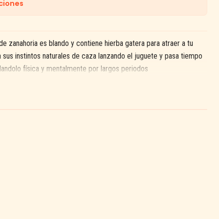
ciones
de zanahoria es blando y contiene hierba gatera para atraer a tu
va sus instintos naturales de caza lanzando el juguete y pasa tiempo
landolo física y mentalmente por largos periodos