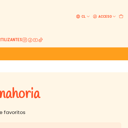
CL
ACCESO
RTILIZANTES
nahoria
e favoritos