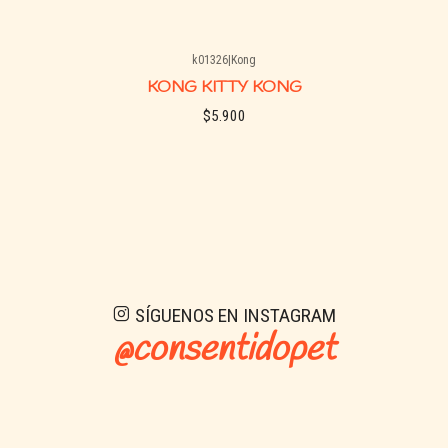
k01326
|
Kong
KONG KITTY KONG
$5.900
Ver detalles
SÍGUENOS EN INSTAGRAM
@consentidopet