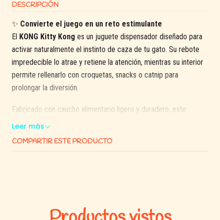
DESCRIPCIÓN
✨
Convierte el juego en un reto estimulante
El
KONG Kitty Kong
es un juguete dispensador diseñado para
activar naturalmente el instinto de caza de tu gato. Su rebote
impredecible lo atrae y retiene la atención, mientras su interior
permite rellenarlo con croquetas, snacks o catnip para
prolongar la diversión
.
Fabricado con caucho alimentario ligero y duradero, este
juguete es seguro para interiores, fácil de manipular por felinos
Leer más
de todas las edades y beneficioso tanto para el ejercicio físico
COMPARTIR ESTE PRODUCTO
como mental. Su forma permite que ruede, bote y sea pateado,
favoreciendo el movimiento del gato
.
✅ Beneficios destacados:
Productos vistos
🎯
Recompensa inteligente:
combina juguete y snack