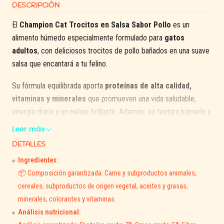
DESCRIPCIÓN
El
Champion Cat Trocitos en Salsa Sabor Pollo
es un
alimento húmedo especialmente formulado para
gatos
adultos
, con deliciosos trocitos de pollo bañados en una suave
salsa que encantará a tu felino.
Su fórmula equilibrada aporta
proteínas de alta calidad,
vitaminas y minerales
que promueven una vida saludable,
energía diaria y un pelaje brillante. Además, su textura húmeda y
suave lo hace ideal para gatos con paladar exigente o que
Leer más
prefieren comidas jugosas.
DETALLES
💚
Beneficios principales:
Ingredientes:
📦 Composición garantizada: Carne y subproductos animales,
🍗 Sabor a pollo irresistible, altamente palatable.
cereales, subproductos de origen vegetal, aceites y grasas,
💪 Proteínas de calidad para músculos fuertes.
minerales, colorantes y vitaminas.
🌟 Enriquecido con vitaminas y minerales esenciales.
Análisis nutricional:
🍽️ Textura húmeda y suave, fácil de digerir.