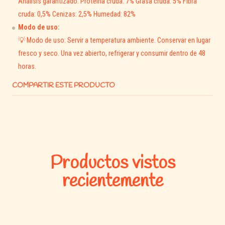
Análisis garantizado: Proteína cruda: 7% Grasa cruda: 5% Fibra
💧 Favorece la hidratación natural del gato.
cruda: 0,5% Cenizas: 2,5% Humedad: 82%
🐱 Ideal como alimento principal o complemento del
Modo de uso:
alimento seco.
💡 Modo de uso: Servir a temperatura ambiente. Conservar en lugar
fresco y seco. Una vez abierto, refrigerar y consumir dentro de 48
✨
Champion Cat Trocitos en Salsa Sabor Pollo 100 g
—
horas.
sabor, nutrición y frescura en cada bocado para mantener a tu
gato feliz, sano y lleno de energía 🐾💛
COMPARTIR ESTE PRODUCTO
Productos vistos
recientemente