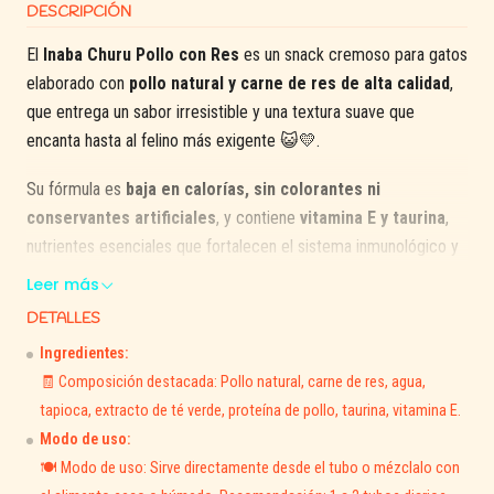
DESCRIPCIÓN
El
Inaba Churu Pollo con Res
es un snack cremoso para gatos
elaborado con
pollo natural y carne de res de alta calidad
,
que entrega un sabor irresistible y una textura suave que
encanta hasta al felino más exigente 😺💛.
Su fórmula es
baja en calorías, sin colorantes ni
conservantes artificiales
, y contiene
vitamina E y taurina
,
nutrientes esenciales que fortalecen el sistema inmunológico y
favorecen una vida saludable.
Leer más
DETALLES
Ideal para usar como premio, complemento o para fortalecer el
vínculo con tu gato. También puede mezclarse con el alimento
Ingredientes:
seco o húmedo para mejorar su palatabilidad.
🧾 Composición destacada: Pollo natural, carne de res, agua,
tapioca, extracto de té verde, proteína de pollo, taurina, vitamina E.
Modo de uso:
🌿
Beneficios principales:
🍽️ Modo de uso: Sirve directamente desde el tubo o mézclalo con