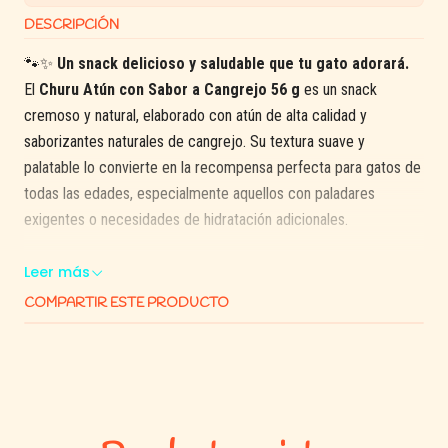
DESCRIPCIÓN
🐾✨
Un snack delicioso y saludable que tu gato adorará.
El
Churu Atún con Sabor a Cangrejo 56 g
es un snack
cremoso y natural, elaborado con atún de alta calidad y
saborizantes naturales de cangrejo. Su textura suave y
palatable lo convierte en la recompensa perfecta para gatos de
todas las edades, especialmente aquellos con paladares
exigentes o necesidades de hidratación adicionales.
Con un contenido de humedad del 91% y solo 6 calorías por
Leer más
tubo, este snack ayuda a mantener a tu gato hidratado sin añadir
COMPARTIR ESTE PRODUCTO
calorías innecesarias. Además, está enriquecido con taurina y
vitamina E para apoyar la salud ocular, cardíaca e inmunológica.
✅ Beneficios destacados:
🐟
Atún de alta calidad y sabor a cangrejo:
fuente de