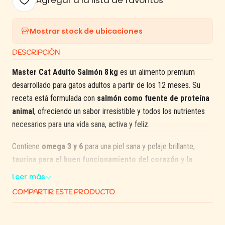
Agregar a la lista de favoritos
Mostrar stock de ubicaciones
DESCRIPCIÓN
Master Cat Adulto Salmón 8 kg
es un alimento premium
desarrollado para gatos adultos a partir de los 12 meses. Su
receta está formulada con
salmón como fuente de proteína
animal
, ofreciendo un sabor irresistible y todos los nutrientes
necesarios para una vida sana, activa y feliz.
Contiene
omega 3 y 6
para una piel sana y pelaje brillante,
taurina para el buen funcionamiento del corazón y la
visión
, y
fibras naturales
que favorecen una digestión
Leer más
saludable y controlan las bolas de pelo. Su textura crocante
COMPARTIR ESTE PRODUCTO
ayuda al cuidado dental y su fórmula completa elimina la
necesidad de suplementación adicional.