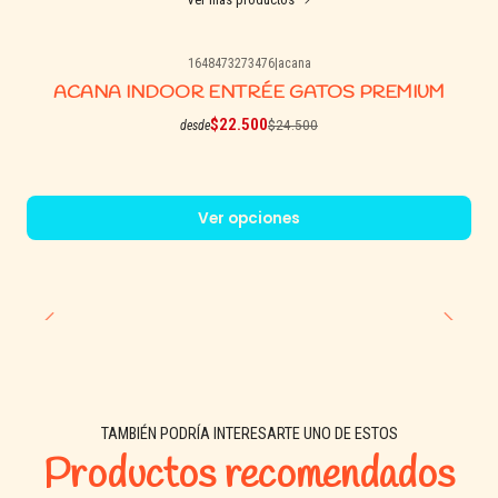
Fibra cruda: 4 %
Humedad: 10 %
1648473273476
|
acana
Taurina: 0,12 %
-8% OFF
ACANA INDOOR ENTRÉE GATOS PREMIUM
$22.500
$24.500
desde
🐾 Recomendado para:
Gatos adultos desde los 12 meses
Ver opciones
Gatos indoor o outdoor
Gatos con gusto exigente que disfrutan del sabor a salmon
TAMBIÉN PODRÍA INTERESARTE UNO DE ESTOS
Productos recomendados