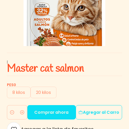
|
Master cat salmon
PESO
8 kilos
20 kilos
Comprar ahora
Agregar al Carro
Cantidad