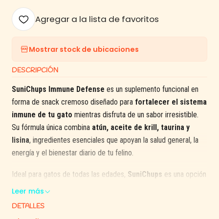
Agregar a la lista de favoritos
Mostrar stock de ubicaciones
DESCRIPCIÓN
SuniChups Immune Defense
es un suplemento funcional en
forma de snack cremoso diseñado para
fortalecer el sistema
inmune de tu gato
mientras disfruta de un sabor irresistible.
Su fórmula única combina
atún, aceite de krill, taurina y
lisina
, ingredientes esenciales que apoyan la salud general, la
energía y el bienestar diario de tu felino.
Ideal para gatos de todas las edades,
SuniChups
es una opción
saludable, natural y deliciosa que promueve la hidratación
Leer más
gracias a su alto contenido de agua, siendo perfecto incluso
DETALLES
para gatos con bajo consumo hídrico.