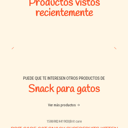
Productos vistos
Contenido neto:
56 g (4 tubos de 14 g cada uno)
recientemente
Origen:
SuniPet – Corea del Sur
PUEDE QUE TE INTERESEN OTROS PRODUCTOS DE
Snack para gatos
Ver más productos
1586982441903
|
Brit care