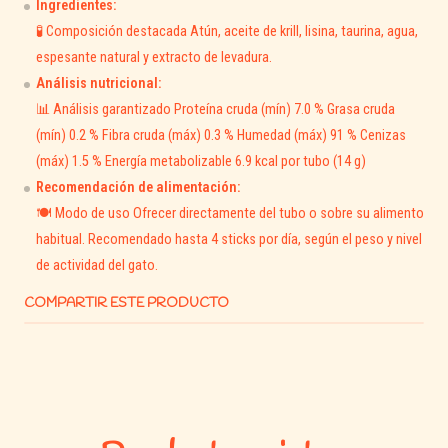
Ingredientes:
🌿
Beneficios principales
🧪 Composición destacada Atún, aceite de krill, lisina, taurina, agua,
espesante natural y extracto de levadura.
🧬
Refuerza el sistema inmune:
con
lisina y taurina
,
Análisis nutricional:
aminoácidos esenciales que fortalecen las defensas
📊 Análisis garantizado Proteína cruda (mín) 7.0 % Grasa cruda
naturales.
(mín) 0.2 % Fibra cruda (máx) 0.3 % Humedad (máx) 91 % Cenizas
🐟
Fuente de Omega 3 y antioxidantes:
gracias al
(máx) 1.5 % Energía metabolizable 6.9 kcal por tubo (14 g)
aceite de krill
, que favorece piel sana, pelaje brillante y
Recomendación de alimentación:
buena salud cardiovascular.
🍽️ Modo de uso Ofrecer directamente del tubo o sobre su alimento
💧
Hidratación adicional:
textura cremosa con alto
habitual. Recomendado hasta 4 sticks por día, según el peso y nivel
contenido de humedad para apoyar la función renal y
de actividad del gato.
urinaria.
COMPARTIR ESTE PRODUCTO
🍃
Fórmula natural y segura:
Human Grade
, libre de
granos, colorantes y conservantes artificiales.
⚖️
Bajo en calorías:
ideal para ofrecer como snack diario
sin afectar el peso corporal.
📦
Presentación