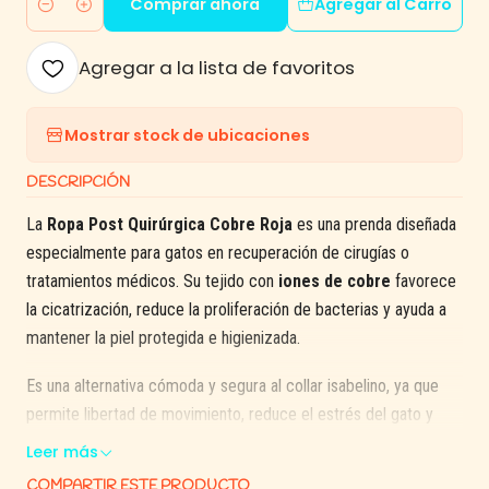
Comprar ahora
Agregar al Carro
Cantidad
Agregar a la lista de favoritos
Mostrar stock de ubicaciones
DESCRIPCIÓN
La
Ropa Post Quirúrgica Cobre Roja
es una prenda diseñada
especialmente para gatos en recuperación de cirugías o
tratamientos médicos. Su tejido con
iones de cobre
favorece
la cicatrización, reduce la proliferación de bacterias y ayuda a
mantener la piel protegida e higienizada.
Es una alternativa cómoda y segura al collar isabelino, ya que
permite libertad de movimiento, reduce el estrés del gato y
evita que lama o muerda las zonas sensibles.
Leer más
COMPARTIR ESTE PRODUCTO