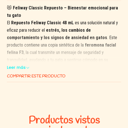
😻
Feliway Classic Repuesto – Bienestar emocional para
tu gato
El
Repuesto Feliway Classic 48 mL
es una solución natural y
eficaz para reducir el
estrés, los cambios de
comportamiento y los signos de ansiedad en gatos
. Este
producto contiene una copia sintética de la
feromona facial
felina F3
, la cual transmite un mensaje de seguridad y
tranquilidad, ayudando a tu gato a sentirse cómodo en su
entorno.
Leer más
COMPARTIR ESTE PRODUCTO
Está diseñado para ser utilizado con el
Difusor Feliway
Classic
(se vende por separado) y es ideal para situaciones
como
mudanzas, viajes, nuevos integrantes en el hogar,
visitas al veterinario, cambios de mobiliario o adopciones
recientes
.
Productos vistos