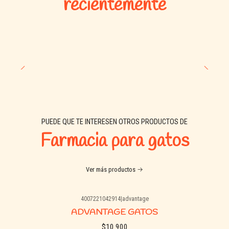
recientemente
✅
Beneficios destacados:
🌿
Reduce el estrés y los comportamientos no
deseados (marcaje, arañazos, esconderse).
🧠
Clínicamente probado por veterinarios.
🐈
Ideal para adaptaciones, mudanzas, viajes o
múltiples gatos en casa.
🔄
Efecto constante las 24h al usar con difusor.
🧴
Botella de 48 mL rinde hasta 30 días.
PUEDE QUE TE INTERESEN OTROS PRODUCTOS DE
Farmacia para gatos
🐾
Mascotas recomendadas:
Gatos de todas las edades y razas. Ideal para hogares con uno
Ver más productos
o varios gatos.
4007221042914
|
advantage
🧭
Modo de uso:
ADVANTAGE GATOS
$10.900