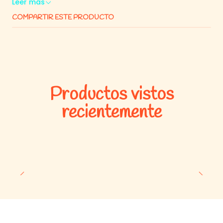
Leer más
dosis indicada según su peso. Verifique con su veterinario
COMPARTIR ESTE PRODUCTO
el tamaño acorde para su perro.
NexGard es altamente palatable y puede ser ofrecido con
o sin comida, sin alterar su eficacia.
Dosificación y Administración:
NexGard® se administra oralmente, una vez al mes, en dosis
Productos vistos
mínimas de 2,5 mg/kg.
recientemente
NexGard® es altamente palatable y puede ser ofrecido
directamente al perro. Administrar el masticable de una manera
que estimule al perro a masticarlo. No hay ninguna
recomendación de régimen alimenticio para la administración
de NexGard®, pudiendo ser ofrecido junto con el alimento o no.
Debe tenerse cuidado para que el perro consuma la dosis
completa, y los animales tratados deben ser observados por
unos minutos para asegurar que una porción de la dosis no sea