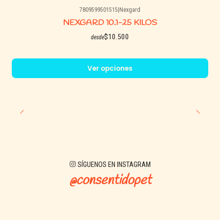
7809599501515
|
Nexgard
NEXGARD 10.1-25 KILOS
$10.500
desde
Ver opciones
SÍGUENOS EN INSTAGRAM
@consentidopet