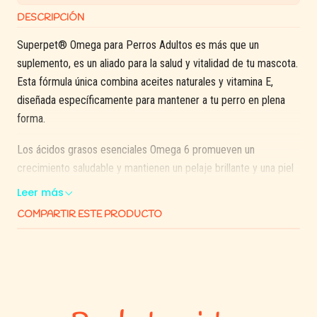
DESCRIPCIÓN
Superpet® Omega para Perros Adultos es más que un
suplemento, es un aliado para la salud y vitalidad de tu mascota.
Esta fórmula única combina aceites naturales y vitamina E,
diseñada específicamente para mantener a tu perro en plena
forma.
Los ácidos grasos esenciales Omega 6 promueven un
crecimiento saludable y mantienen un pelaje brillante y una piel
radiante en tu mascota. Además, los ácidos grasos Omega 3
Leer más
son una fuente natural de protección para el sistema nervioso,
COMPARTIR ESTE PRODUCTO
cardiovascular e inmunológico de tu perro.
Superpet® Omega también actúa como un potente
antioxidante, ralentizando los signos de envejecimiento y
manteniendo a tu perro lleno de energía y vitalidad.