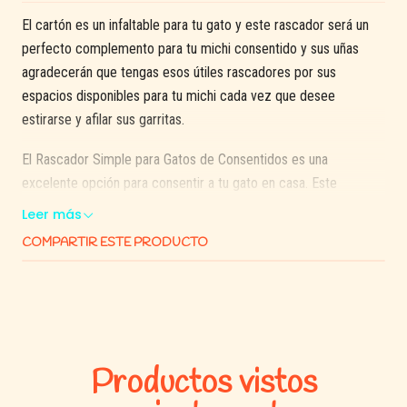
El cartón es un infaltable para tu gato y este rascador será un
perfecto complemento para tu michi consentido y sus uñas
agradecerán que tengas esos útiles rascadores por sus
espacios disponibles para tu michi cada vez que desee
estirarse y afilar sus garritas.
El Rascador Simple para Gatos de Consentidos es una
excelente opción para consentir a tu gato en casa. Este
rascador proporciona un lugar seguro y cómodo para que tu
Leer más
gato pueda afilar sus uñas, hacer ejercicio y jugar sin dañar tus
COMPARTIR ESTE PRODUCTO
muebles.
Productos vistos