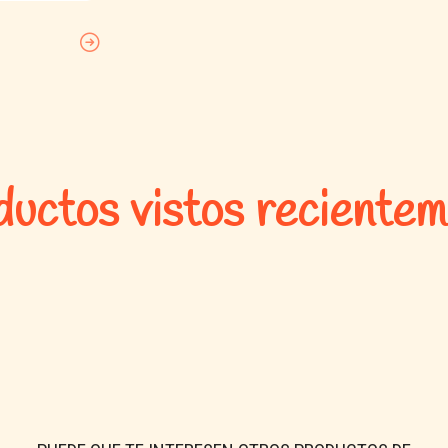
🐾 Mascotas
Perros y gatos de todas l
A partir de
2 días de vida
.
⚠️ Precaucio
No usar en animales enfermo
uctos vistos reciente
Evitar el contacto con ojos,
No bañar al animal 48 horas a