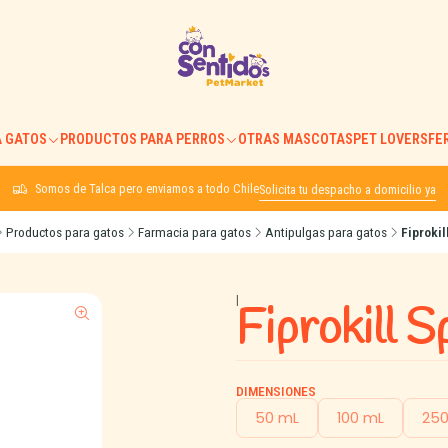
 GATOS
PRODUCTOS PARA PERROS
OTRAS MASCOTAS
PET LOVERS
FE
Somos de Talca pero enviamos a todo Chile
Solicita tu despacho a domicilio ya
Productos para gatos
Farmacia para gatos
Antipulgas para gatos
Fiprokil
|
Fiprokill S
DIMENSIONES
50 mL
100 mL
250