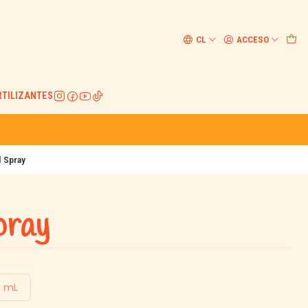
CL
ACCESO
RTILIZANTES
l Spray
pray
 mL