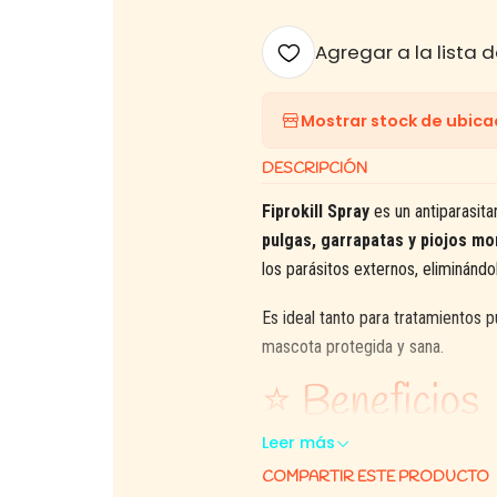
Agregar a la lista d
Mostrar stock de ubica
DESCRIPCIÓN
Fiprokill Spray
es un antiparasita
pulgas, garrapatas y piojos m
los parásitos externos, eliminándo
Es ideal tanto para tratamientos 
mascota protegida y sana.
⭐ Beneficios
Leer más
Eficaz contra
pulgas, garra
COMPARTIR ESTE PRODUCTO
Acción rápida y prolongada.