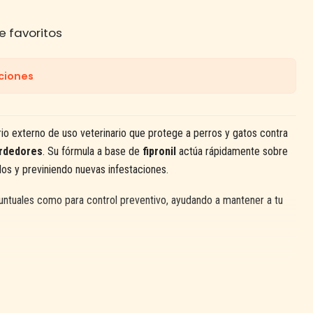
e favoritos
ciones
rio externo de uso veterinario que protege a perros y gatos contra
ordedores
. Su fórmula a base de
fipronil
actúa rápidamente sobre
los y previniendo nuevas infestaciones.
puntuales como para control preventivo, ayudando a mantener a tu
patas y piojos
.