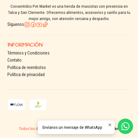
Tabla de alimentación
Consentidos Pet Market es una tienda de mascotas con presencia en
recomendada
Talca y San Clemente. Ofrecemos alimentos, accesorios y cariño para tu
mejor amigo, con atención cercana y despacho.
Síguenos
Peso del gato
Cantidad diaria
2 kg a 3,5 kg
32 a 45 g
3,5 kg a 6,5 kg
46 a 70 g
INFORMACIÓN
Términos y Condiciones
Contato
Recomendaciones de uso
Política de reembolso
Política de privacidad
Mantener agua fresca siempre disponible.
Ajustar la ración según actividad y condición corporal.
Realizar transición gradual al cambiar de alimento.
Tipo de mascota
2026 Consentidos Pet.
Envíanos un mensaje de WhatsApp
Todos los derechos reservados.
Desarrollado por Jumpseller
.
Gatos adultos