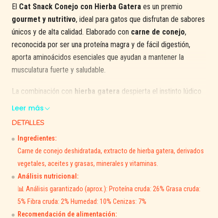
El
Cat Snack Conejo con Hierba Gatera
es un premio
gourmet y nutritivo
, ideal para gatos que disfrutan de sabores
únicos y de alta calidad. Elaborado con
carne de conejo
,
reconocida por ser una proteína magra y de fácil digestión,
aporta aminoácidos esenciales que ayudan a mantener la
musculatura fuerte y saludable.
La combinación con
hierba gatera
despierta el instinto lúdico
de tu felino, lo motiva a jugar y le brinda una experiencia
Leer más
sensorial única, al mismo tiempo que lo relaja y lo mantiene
DETALLES
feliz.
Ingredientes:
🐇
Beneficios principales:
Carne de conejo deshidratada, extracto de hierba gatera, derivados
vegetales, aceites y grasas, minerales y vitaminas.
Carne de conejo: proteína magra, ligera y nutritiva.
Análisis nutricional:
Hierba gatera que estimula el juego y la diversión.
📊 Análisis garantizado (aprox.): Proteína cruda: 26% Grasa cruda:
Contribuye al mantenimiento de músculos sanos y energía
5% Fibra cruda: 2% Humedad: 10% Cenizas: 7%
diaria.
Recomendación de alimentación: