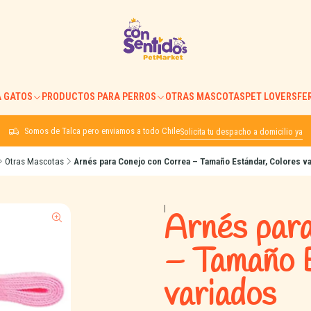
 GATOS
PRODUCTOS PARA PERROS
OTRAS MASCOTAS
PET LOVERS
FE
Somos de Talca pero enviamos a todo Chile
Solicita tu despacho a domicilio ya
Otras Mascotas
Arnés para Conejo con Correa – Tamaño Estándar, Colores v
|
Arnés par
– Tamaño 
variados