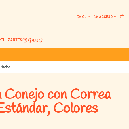
CL
ACCESO
RTILIZANTES
ariados
a Conejo con Correa
Estándar, Colores