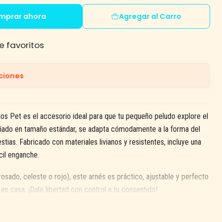
mprar ahora
Agregar al Carro
e favoritos
ciones
os Pet es el accesorio ideal para que tu pequeño peludo explore el
señado en tamaño estándar, se adapta cómodamente a la forma del
tias. Fabricado con materiales livianos y resistentes, incluye una
cil enganche.
rosado, celeste o rojo), este arnés es práctico, ajustable y perfecto
 en casa. ¡Dale libertad con control a tu consentido!