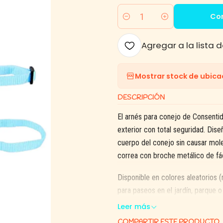
Co
Cantidad
Agregar a la lista d
Mostrar stock de ubica
DESCRIPCIÓN
El arnés para conejo de Consentid
exterior con total seguridad. Di
cuerpo del conejo sin causar moles
correa con broche metálico de fá
Disponible en colores aleatorios (
para paseos en el jardín, parque o
Leer más
COMPARTIR ESTE PRODUCTO