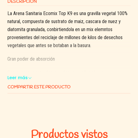
DESCRIPCIÓN
La Arena Sanitaria Ecomix Top K9 es una gravilla vegetal 100%
natural, compuesta de sustrato de maiz, cascara de nuez y
diatomita granulada, conbirtiendola en un mix elemntos
provenientes del reciclaje de millones de kilos de desechos
vegetales que antes se botaban a la basura.
Gran poder de absorción
Componentes naturales que disminuyen los olores
Leer más
Producto de sus grandes atributos biodegradables y naturales
COMPARTIR ESTE PRODUCTO
puede ser desechada en el WC en pequeñas cantidades, o
usada en la fabricación de compost para su jardín.
Consíguela en aroma natural.
Formatos disponibles: 2kg
Productos vistos