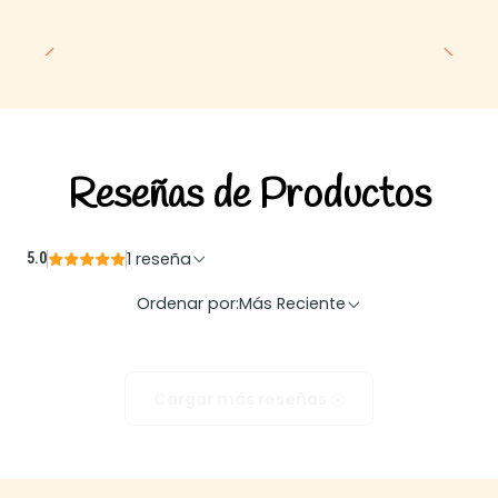
No esperes más y bríndale a tu mascota la mejor experiencia
de higiene con la Arena Sanitaria TopK9 Aglutinante de 10 kilos.
¡Tu hogar se llenará de amor, limpieza y felicidad disponible en
consentidos pet market la tienda de tu consentido!
Reseñas de Productos
1 reseña
5.0
Ordenar por:
Más Reciente
Cargar más reseñas