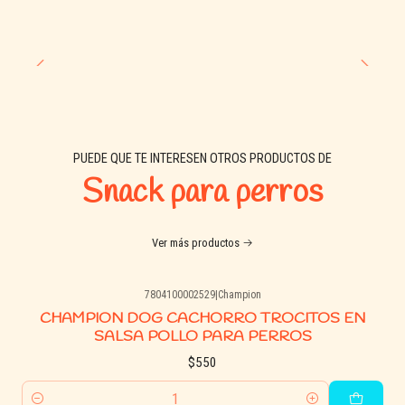
Ideal como premio de entrenamiento o snack entre
comidas.
Bajo en grasa y sin aditivos artificiales.
Perfecto para perros con digestión sensible o alergias
comunes.
PUEDE QUE TE INTERESEN OTROS PRODUCTOS DE
🧾 Ingredientes:
Snack para perros
Carne de pato, glicerina vegetal, proteína de soya, sal, sorbitol,
almidón, azúcar, vinagre, conservantes aprobados para uso
Ver más productos
animal.
7804100002529
|
Champion
📊 Análisis garantizado:
CHAMPION DOG CACHORRO TROCITOS EN
SALSA POLLO PARA PERROS
Proteína cruda: 22%
$550
Grasa cruda: 2%