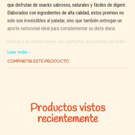
que disfrutan de snacks sabrosos, naturales y fáciles de digerir.
Elaborados con ingredientes de alta calidad, estos premios no
solo son irresistibles al paladar, sino que también entregan un
aporte nutricional ideal para complementar su dieta diaria.
Gracias a su textura tierna, son perfectos para perros de todos
los tamaños y edades, incluidos los de mandíbulas más
Leer más
delicadas. En Consentidos Pet elegimos snacks como Wanpy
COMPARTIR ESTE PRODUCTO
por su compromiso con ingredientes simples, sin colorantes ni
sabores artificiales, porque sabemos que nuestros peludos
merecen lo mejor.
✅ Beneficios destacados:
Productos vistos
recientemente
Elaborado con carne de pato real: fuente de proteína
animal magra y sabrosa.
Textura blanda y fácil de masticar.