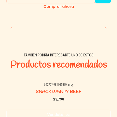
Fibra cruda: 1%
Cantidad
Comprar ahora
Humedad: 23%
🍽 Recomendación de uso:
Ofrecer como snack entre comidas o como premio durante el
entrenamiento. Ajustar la cantidad según el tamaño, edad y nivel
de actividad del perro. Siempre disponer de agua fresca y
TAMBIÉN PODRÍA INTERESARTE UNO DE ESTOS
supervisar mientras come.
Productos recomendados
6927749830153
|
Wanpy
Agotado
SNACK WANPY BEEF
$3.790
Ver detalles