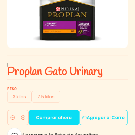
|
Proplan Gato Urinary
PESO
3 kilos
7.5 kilos
Comprar ahora
Agregar al Carro
Cantidad