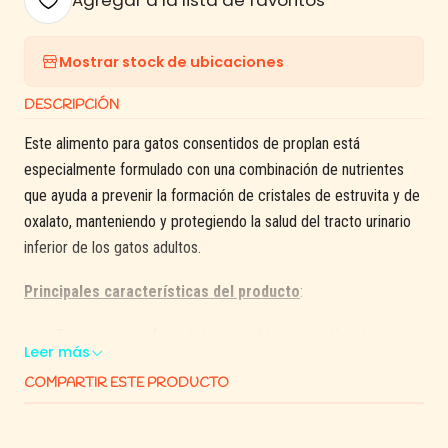
Agregar a la lista de favoritos
Mostrar stock de ubicaciones
DESCRIPCIÓN
Este alimento para gatos consentidos de proplan está
especialmente formulado con una combinación de nutrientes
que ayuda a prevenir la formación de cristales de estruvita y de
oxalato, manteniendo y protegiendo la salud del tracto urinario
inferior de los gatos adultos.
Principales características del producto
:
Especialmente formulado para obtener un pH en la orina
Leer más
ligeramente más ácido para ayudar a disolver los cálculos
COMPARTIR ESTE PRODUCTO
de estruvita.
Con una proporción adecuada de sodio para fomentar el
consumo de agua, lo que ayuda a reducir la formación de