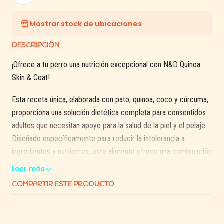
Mostrar stock de ubicaciones
DESCRIPCIÓN
¡Ofrece a tu perro una nutrición excepcional con N&D Quinoa
Skin & Coat!
Esta receta única, elaborada con pato, quinoa, coco y cúrcuma,
proporciona una solución dietética completa para consentidos
adultos que necesitan apoyo para la salud de la piel y el pelaje.
Diseñado específicamente para reducir la intolerancia a
ingredientes y nutrientes, este alimento ofrece una combinación
equilibrada de ingredientes naturales y beneficiosos.
Leer más
COMPARTIR ESTE PRODUCTO
El pato y la quinoa son fuentes de proteínas de alta calidad que
ayudan a mantener la masa muscular magra y promueven una
piel sana. El coco y la cúrcuma agregan propiedades adicionales