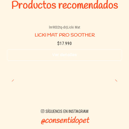
Productos recomendados
lm9032tq-dr
|
Licki Mat
Agotado
LICKI MAT PRO SOOTHER
$17.990
Ver detalles
SÍGUENOS EN INSTAGRAM
@consentidopet