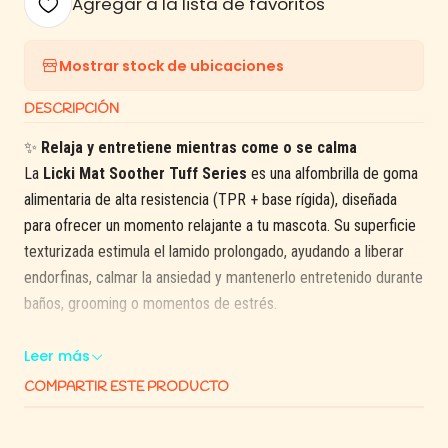
Agregar a la lista de favoritos
Mostrar stock de ubicaciones
DESCRIPCIÓN
✨
Relaja y entretiene mientras come o se calma
La
Licki Mat Soother Tuff Series
es una alfombrilla de goma
alimentaria de alta resistencia (TPR + base rígida), diseñada
para ofrecer un momento relajante a tu mascota. Su superficie
texturizada estimula el lamido prolongado, ayudando a liberar
endorfinas, calmar la ansiedad y mantenerlo entretenido durante
baños, grooming o momentos de estrés.
También funciona como
slow‑feeder eficaz
, previniendo que
Leer más
coma rápidamente y reduciendo el riesgo de gases o
COMPARTIR ESTE PRODUCTO
indigestión. Al lamer se produce saliva, lo cual coadyuva en
frescura bucal y digestión saludable .