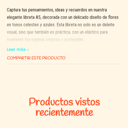
Captura tus pensamientos, ideas y recuerdos en nuestra
elegante libreta A5, decorada con un delicado diseño de flores
en tonos celestes y azules. Esta libreta no solo es un deleite
visual, sino que también es práctica, con un elástico para
mantener tus páginas seguras y protegidas.
Leer más
Características especiales:
COMPARTIR ESTE PRODUCTO
Tamaño:
A5 (21 x 14,8 cm), perfecto para llevar en tu
bolso o mochila.
Diseño encantador:
Cubierta con un estampado floral en
tonos relajantes de celeste y azul, ideal para inspirarte en
tu día a día.
Productos vistos
Funcionalidad:
Equipada con un elástico que asegura que
recientemente
la libreta permanezca cerrada y tus notas protegidas
cuando estás en movimiento.
Calidad:
Páginas de papel grueso y suave, aptas para todo