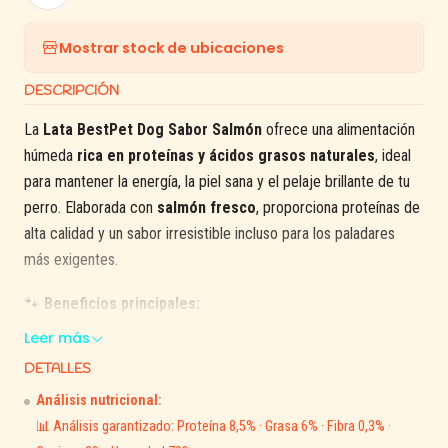
Mostrar stock de ubicaciones
DESCRIPCIÓN
La
Lata BestPet Dog Sabor Salmón
ofrece una alimentación
húmeda
rica en proteínas y ácidos grasos naturales
, ideal
para mantener la energía, la piel sana y el pelaje brillante de tu
perro. Elaborada con
salmón fresco
, proporciona proteínas de
alta calidad y un sabor irresistible incluso para los paladares
más exigentes.
🐾
Beneficios principales:
Leer más
Con salmón, fuente natural de Omega 3 y 6.
DETALLES
Favorece la piel y el brillo del pelaje.
Textura suave y húmeda, fácil de digerir.
Análisis nutricional:
Aporta hidratación y energía diaria.
📊 Análisis garantizado: Proteína 8,5% · Grasa 6% · Fibra 0,3% ·