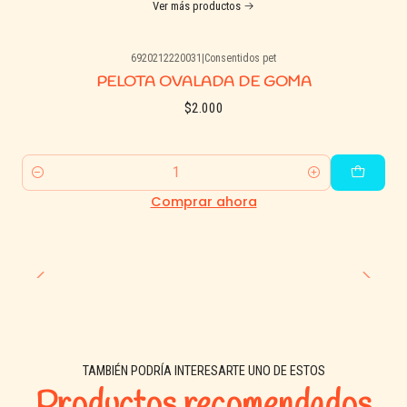
Ver más productos
entretenida de jugar y masticar. ¡Tu perro te lo agradecerá! 🐾
💖
6920212220031
|
Consentidos pet
PELOTA OVALADA DE GOMA
$2.000
Cantidad
Comprar ahora
TAMBIÉN PODRÍA INTERESARTE UNO DE ESTOS
Productos recomendados