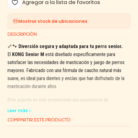
Agregar a la lista de favoritos
Mostrar stock de ubicaciones
DESCRIPCIÓN
🦴🐾
Diversión segura y adaptada para tu perro senior.
El
KONG Senior M
está diseñado específicamente para
satisfacer las necesidades de masticación y juego de perros
mayores. Fabricado con una fórmula de caucho natural más
suave, es ideal para dientes y encías que han disfrutado de la
masticación durante años.
Este juguete no solo proporciona una experiencia de
masticación cómoda, sino que también puede rellenarse con
Leer más
premios o alimentos, ofreciendo una estimulación mental
COMPARTIR ESTE PRODUCTO
adicional y ayudando a combatir el aburrimiento y la ansiedad
por separación.