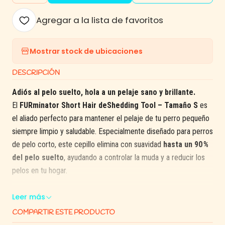
Agregar a la lista de favoritos
Mostrar stock de ubicaciones
DESCRIPCIÓN
Adiós al pelo suelto, hola a un pelaje sano y brillante.
El
FURminator Short Hair deShedding Tool – Tamaño S
es
el aliado perfecto para mantener el pelaje de tu perro pequeño
siempre limpio y saludable. Especialmente diseñado para perros
de pelo corto, este cepillo elimina con suavidad
hasta un 90 %
del pelo suelto
, ayudando a controlar la muda y a reducir los
pelos en tu hogar.
Su
hoja de acero inoxidable
llega al subpelo sin dañar la piel ni
Leer más
el pelaje superior, mientras que el diseño
Skin Guard® curvo
COMPARTIR ESTE PRODUCTO
garantiza un cepillado cómodo y seguro para tu mascota.