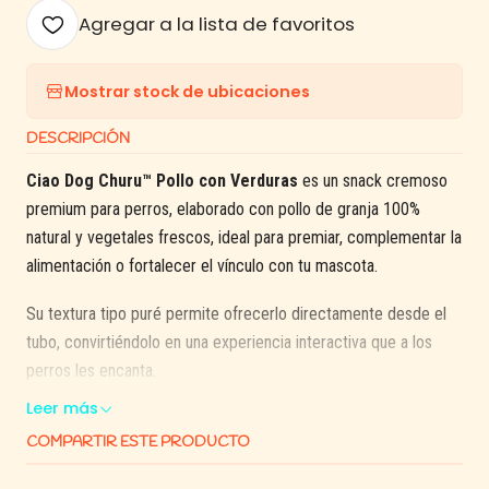
Agregar a la lista de favoritos
Mostrar stock de ubicaciones
DESCRIPCIÓN
Ciao Dog Churu™ Pollo con Verduras
es un snack cremoso
premium para perros, elaborado con pollo de granja 100%
natural y vegetales frescos, ideal para premiar, complementar la
alimentación o fortalecer el vínculo con tu mascota.
Su textura tipo puré permite ofrecerlo directamente desde el
tubo, convirtiéndolo en una experiencia interactiva que a los
perros les encanta.
Leer más
Gracias a su
alto contenido de humedad (91%) y bajo aporte
COMPARTIR ESTE PRODUCTO
calórico
, es una excelente alternativa para mejorar la
hidratación y complementar la dieta diaria de forma saludable.